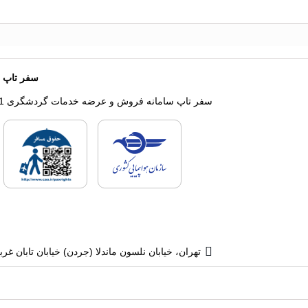
سفر تاپ
سفر تاپ سامانه فروش و عرضه خدمات گردشگری 1
لایسنس های فروش سفرتا
لای
تهران، خیابان نلسون ماندلا (جردن) خیابان تابان غربی، پلاک 13، 