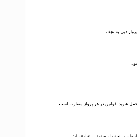
رواز دبی به نجف:
تحمل شوید. قوانین در هر پرواز متفاوت است.
یما دبی نجف از سفرتاپ عبارتند از: