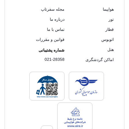
هواپیما
مجله سفرتاپ
تور
درباره ما
قطار
تماس با ما
اتوبوس
قوانین و مقررات
هتل
شماره پشتیبانی
021-28358
اماکن گردشگری
لایسنس های فروش سفرتاپ
لایسنس های فروش
لایسنس های فروش سفرتاپ