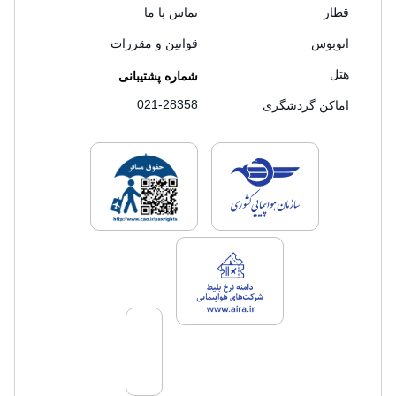
قطار
تماس با ما
اتوبوس
قوانین و مقررات
هتل
شماره پشتیبانی
021-28358
اماکن گردشگری
لایسنس های فروش سفرتاپ
لایسنس های فروش
لایسنس های فروش سفرتاپ