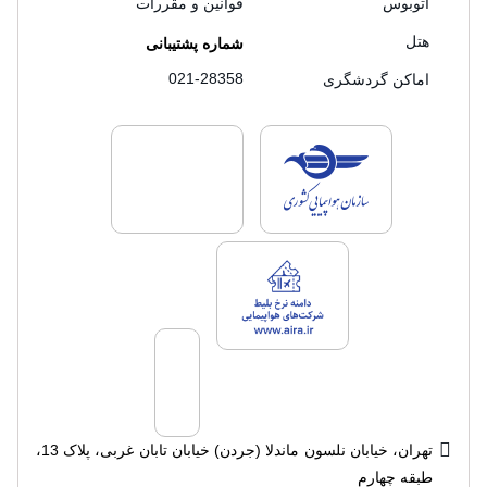
اتوبوس
قوانین و مقررات
هتل
شماره پشتیبانی
021-28358
اماکن گردشگری
لایسنس های فروش سفرتاپ
لایسنس های فروش
لایسنس های فروش سفرتاپ
تهران، خیابان نلسون ماندلا (جردن) خیابان تابان غربی، پلاک 13،
طبقه چهارم