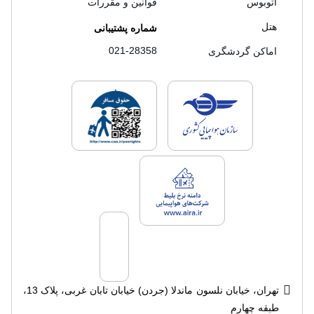
اتوبوس
قوانین و مقررات
هتل
شماره پشتیبانی
021-28358
اماکن گردشگری
لایسنس های فروش سفرتاپ
لایسنس های فروش
لایسنس های فروش سفرتاپ
تهران، خیابان نلسون ماندلا (جردن) خیابان تابان غربی، پلاک 13،
طبقه چهارم