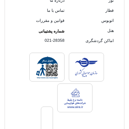
تور
درباره ما
قطار
تماس با ما
اتوبوس
قوانین و مقررات
هتل
شماره پشتیبانی
021-28358
اماکن گردشگری
لایسنس های فروش سفرتاپ
لایسنس های فروش
لایسنس های فروش سفرتاپ