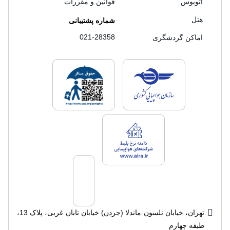
اتوبوس
قوانین و مقررات
هتل
شماره پشتیبانی
021-28358
اماکن گردشگری
لایسنس های فروش سفرتاپ
لایسنس های فروش
لایسنس های فروش سفرتاپ
تهران، خیابان نلسون ماندلا (جردن) خیابان تابان غربی، پلاک 13،
طبقه چهارم