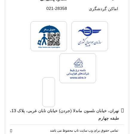
021-28358
اماکن گردشگری
لایسنس های فروش سفرتاپ
لایسنس های فروش
لایسنس های فروش سفرتاپ
تهران، خیابان نلسون ماندلا (جردن) خیابان تابان غربی، پلاک 13،
طبقه چهارم
تمامی حقوق برای وب سایت تاپ محفوظ می باشد