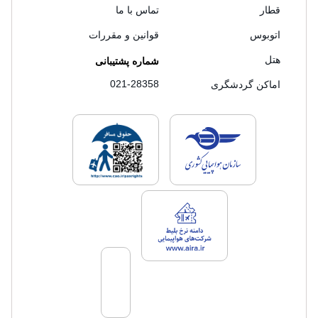
قطار
تماس با ما
اتوبوس
قوانین و مقررات
هتل
شماره پشتیبانی
021-28358
اماکن گردشگری
لایسنس های فروش سفرتاپ
لایسنس های فروش
لایسنس های فروش سفرتاپ