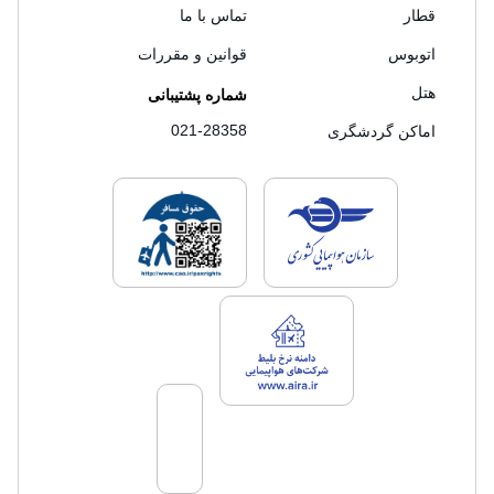
قطار
تماس با ما
اتوبوس
قوانین و مقررات
هتل
شماره پشتیبانی
021-28358
اماکن گردشگری
لایسنس های فروش سفرتاپ
لایسنس های فروش
لایسنس های فروش سفرتاپ