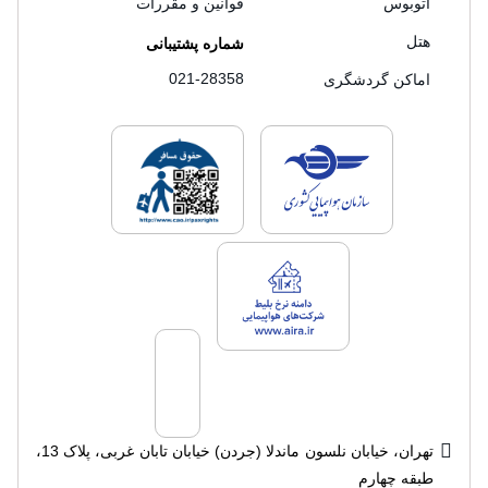
اتوبوس
قوانین و مقررات
هتل
شماره پشتیبانی
021-28358
اماکن گردشگری
لایسنس های فروش سفرتاپ
لایسنس های فروش
لایسنس های فروش سفرتاپ
تهران، خیابان نلسون ماندلا (جردن) خیابان تابان غربی، پلاک 13،
طبقه چهارم