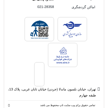
021-28358
اماکن گردشگری
لایسنس های فروش سفرتاپ
لایسنس های فروش
لایسنس های فروش سفرتاپ
تهران، خیابان نلسون ماندلا (جردن) خیابان تابان غربی، پلاک 13،
طبقه چهارم
تمامی حقوق برای وب سایت تاپ محفوظ می باشد