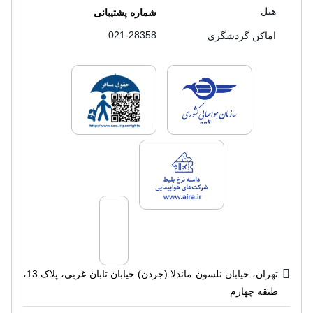
هتل
شماره پشتیبانی
021-28358
اماکن گردشگری
لایسنس های فروش سفرتاپ
لایسنس های فروش
لایسنس های فروش سفرتاپ
تهران، خیابان نلسون ماندلا (جردن) خیابان تابان غربی، پلاک 13،
طبقه چهارم