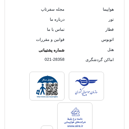
هواپیما
مجله سفرتاپ
تور
درباره ما
قطار
تماس با ما
اتوبوس
قوانین و مقررات
هتل
شماره پشتیبانی
021-28358
اماکن گردشگری
لایسنس های فروش سفرتاپ
لایسنس های فروش
لایسنس های فروش سفرتاپ