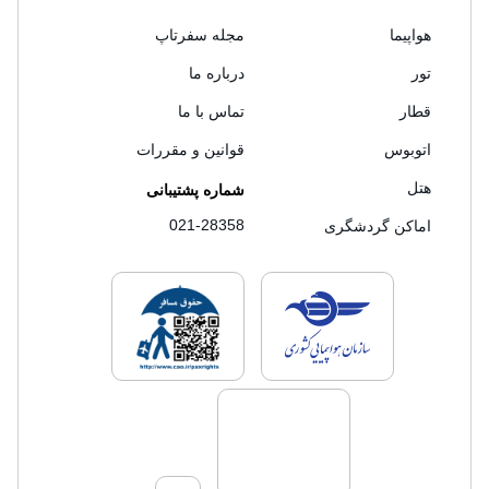
هواپیما
مجله سفرتاپ
تور
درباره ما
قطار
تماس با ما
اتوبوس
قوانین و مقررات
هتل
شماره پشتیبانی
021-28358
اماکن گردشگری
لایسنس های فروش سفرتاپ
لایسنس های فروش
لایسنس های فروش سفرتاپ