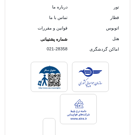
تور
درباره ما
قطار
تماس با ما
اتوبوس
قوانین و مقررات
هتل
شماره پشتیبانی
021-28358
اماکن گردشگری
لایسنس های فروش سفرتاپ
لایسنس های فروش
لایسنس های فروش سفرتاپ