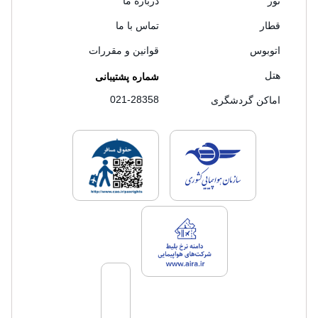
تور
درباره ما
قطار
تماس با ما
اتوبوس
قوانین و مقررات
هتل
شماره پشتیبانی
021-28358
اماکن گردشگری
لایسنس های فروش سفرتاپ
لایسنس های فروش
لایسنس های فروش سفرتاپ