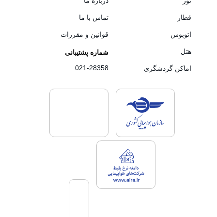
تور
درباره ما
قطار
تماس با ما
اتوبوس
قوانین و مقررات
هتل
شماره پشتیبانی
021-28358
اماکن گردشگری
لایسنس های فروش سفرتاپ
لایسنس های فروش
لایسنس های فروش سفرتاپ