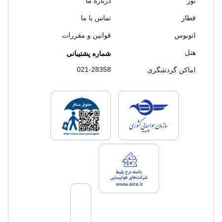
تور
درباره ما
قطار
تماس با ما
اتوبوس
قوانین و مقررات
هتل
شماره پشتیبانی
021-28358
اماکن گردشگری
لایسنس های فروش سفرتاپ
لایسنس های فروش
لایسنس های فروش سفرتاپ