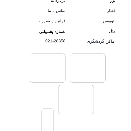
تور
درباره ما
قطار
تماس با ما
اتوبوس
قوانین و مقررات
هتل
شماره پشتیبانی
021-28358
اماکن گردشگری
لایسنس های فروش سفرتاپ
لایسنس های فروش
لایسنس های فروش سفرتاپ