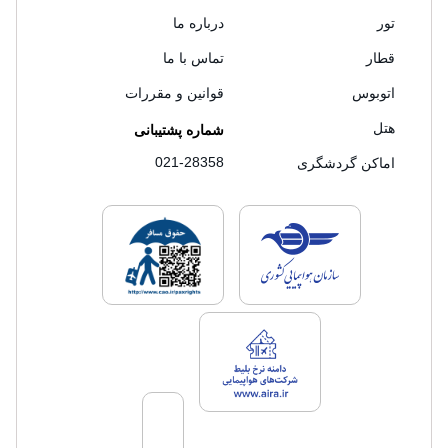
تور
درباره ما
قطار
تماس با ما
اتوبوس
قوانین و مقررات
هتل
شماره پشتیبانی
021-28358
اماکن گردشگری
لایسنس های فروش سفرتاپ
لایسنس های فروش
لایسنس های فروش سفرتاپ