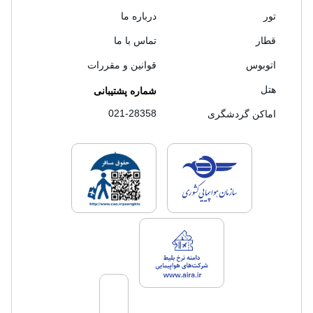
تور
درباره ما
قطار
تماس با ما
اتوبوس
قوانین و مقررات
هتل
شماره پشتیبانی
021-28358
اماکن گردشگری
لایسنس های فروش سفرتاپ
لایسنس های فروش
لایسنس های فروش سفرتاپ