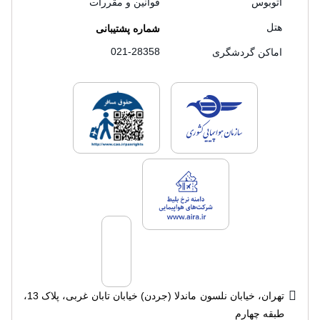
اتوبوس
قوانین و مقررات
هتل
شماره پشتیبانی
021-28358
اماکن گردشگری
لایسنس های فروش سفرتاپ
لایسنس های فروش
لایسنس های فروش سفرتاپ
تهران، خیابان نلسون ماندلا (جردن) خیابان تابان غربی، پلاک 13،
طبقه چهارم