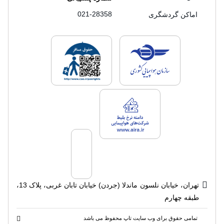
021-28358
اماکن گردشگری
لایسنس های فروش سفرتاپ
لایسنس های فروش
لایسنس های فروش سفرتاپ
تهران، خیابان نلسون ماندلا (جردن) خیابان تابان غربی، پلاک 13،
طبقه چهارم
تمامی حقوق برای وب سایت تاپ محفوظ می باشد