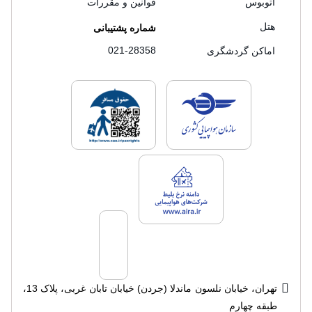
اتوبوس
قوانین و مقررات
هتل
شماره پشتیبانی
021-28358
اماکن گردشگری
لایسنس های فروش سفرتاپ
لایسنس های فروش
لایسنس های فروش سفرتاپ
تهران، خیابان نلسون ماندلا (جردن) خیابان تابان غربی، پلاک 13،
طبقه چهارم