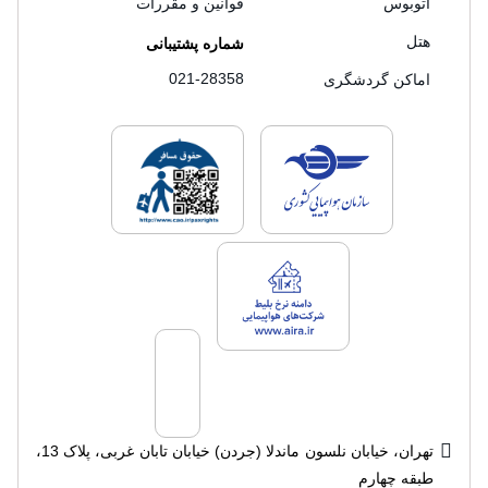
اتوبوس
قوانین و مقررات
هتل
شماره پشتیبانی
021-28358
اماکن گردشگری
لایسنس های فروش سفرتاپ
لایسنس های فروش
لایسنس های فروش سفرتاپ
تهران، خیابان نلسون ماندلا (جردن) خیابان تابان غربی، پلاک 13،
طبقه چهارم