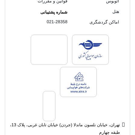
اتوبوس
قوانین و مقررات
هتل
شماره پشتیبانی
021-28358
اماکن گردشگری
لایسنس های فروش سفرتاپ
لایسنس های فروش
لایسنس های فروش سفرتاپ
تهران، خیابان نلسون ماندلا (جردن) خیابان تابان غربی، پلاک 13،
طبقه چهارم