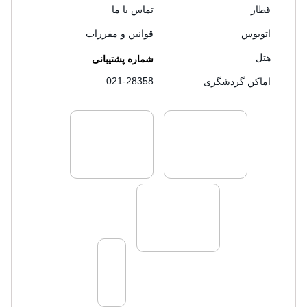
قطار
تماس با ما
اتوبوس
قوانین و مقررات
هتل
شماره پشتیبانی
021-28358
اماکن گردشگری
لایسنس های فروش سفرتاپ
لایسنس های فروش
لایسنس های فروش سفرتاپ