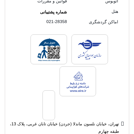
اتوبوس
قوانین و مقررات
هتل
شماره پشتیبانی
021-28358
اماکن گردشگری
لایسنس های فروش سفرتاپ
لایسنس های فروش
لایسنس های فروش سفرتاپ
تهران، خیابان نلسون ماندلا (جردن) خیابان تابان غربی، پلاک 13،
طبقه چهارم