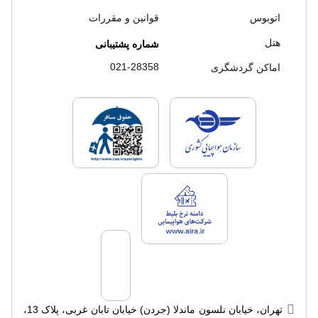
اتوبوس
قوانین و مقررات
هتل
شماره پشتیبانی
021-28358
اماکن گردشگری
لایسنس های فروش سفرتاپ
لایسنس های فروش
لایسنس های فروش سفرتاپ
تهران، خیابان نلسون ماندلا (جردن) خیابان تابان غربی، پلاک 13،