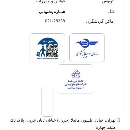
اتوبوس
قوانین و مقررات
هتل
شماره پشتیبانی
021-28358
اماکن گردشگری
لایسنس های فروش سفرتاپ
لایسنس های فروش
لایسنس های فروش سفرتاپ
تهران، خیابان نلسون ماندلا (جردن) خیابان تابان غربی، پلاک 13،
طبقه چهارم