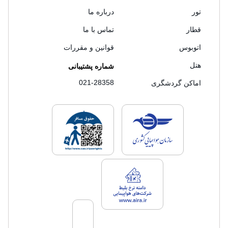
تور
درباره ما
قطار
تماس با ما
اتوبوس
قوانین و مقررات
هتل
شماره پشتیبانی
021-28358
اماکن گردشگری
لایسنس های فروش سفرتاپ
لایسنس های فروش
لایسنس های فروش سفرتاپ