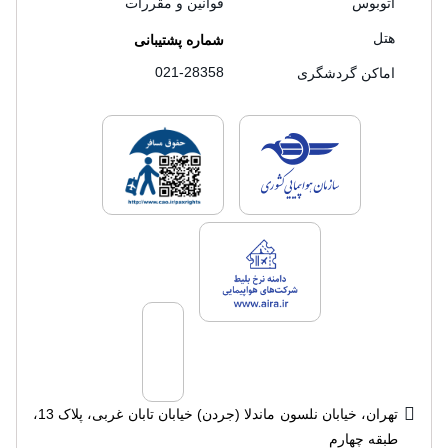
اتوبوس
قوانین و مقررات
هتل
شماره پشتیبانی
021-28358
اماکن گردشگری
لایسنس های فروش سفرتاپ
لایسنس های فروش
لایسنس های فروش سفرتاپ
تهران، خیابان نلسون ماندلا (جردن) خیابان تابان غربی، پلاک 13،
طبقه چهارم