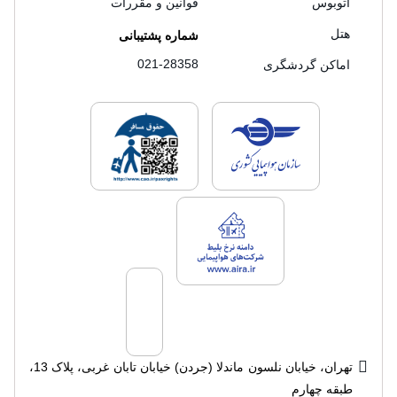
اتوبوس
قوانین و مقررات
هتل
شماره پشتیبانی
021-28358
اماکن گردشگری
لایسنس های فروش سفرتاپ
لایسنس های فروش
لایسنس های فروش سفرتاپ
تهران، خیابان نلسون ماندلا (جردن) خیابان تابان غربی، پلاک 13،
طبقه چهارم