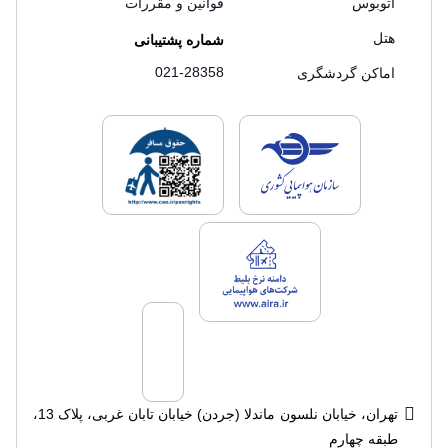
اتوبوس
قوانین و مقررات
هتل
شماره پشتیبانی
021-28358
اماکن گردشگری
لایسنس های فروش سفرتاپ
لایسنس های فروش
لایسنس های فروش سفرتاپ
تهران، خیابان نلسون ماندلا (جردن) خیابان تابان غربی، پلاک 13،
طبقه چهارم