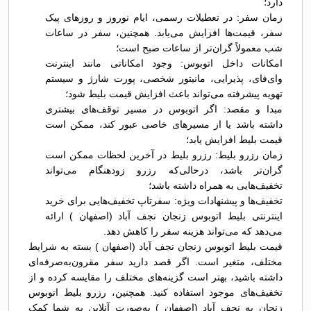
دارد؛
زمان سفر: در تعطیلات رسمی، ایام نوروز و روزهای پیک
سفر، قیمت‌ها افزایش می‌یابد. همچنین، سفر در ساعات
شب معمولاً گران‌تر از ساعات صبح است؛
امکانات داخل اتوبوس: وجود امکاناتی مانند اینترنت
وای‌فای، پذیرایی، مانیتور شخصی، پورت شارژ و سیستم
تهویه پیشرفته می‌تواند باعث افزایش قیمت بلیط شود؛
مبدا و مقصد: اگر اتوبوس در مسیر توقف‌های بیشتری
داشته باشد یا از مسیرهای خاصی عبور کند، ممکن است
قیمت بلیط افزایش یابد؛
زمان رزرو بلیط: رزرو بلیط در آخرین لحظات ممکن است
گران‌تر باشد، درحالی‌که رزرو زودهنگام می‌تواند
تخفیف‌هایی به همراه داشته باشد؛
تخفیف‌ها و پیشنهادات ویژه: سفرتاپ تخفیف‌هایی برای خرید
اینترنتی بلیط اتوبوس زنجان نجف آباد (اصفهان ) ارائه
می‌دهد که می‌تواند هزینه سفر را کاهش دهد.
قیمت بلیط اتوبوس زنجان نجف آباد (اصفهان ) بسته به شرایط
مختلف، متغیر است. اگر قصد دارید سفر مقرون‌به‌صرفه‌ای
داشته باشید، بهتر است گزینه‌های مختلف را مقایسه کرده و از
تخفیف‌های موجود استفاده کنید. همچنین، رزرو بلیط اتوبوس
زنجان به نجف آباد (اصفهان ) به‌صورت آنلاین به شما کمک