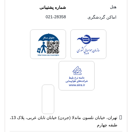
هتل
شماره پشتیبانی
021-28358
اماکن گردشگری
لایسنس های فروش سفرتاپ
لایسنس های فروش
لایسنس های فروش سفرتاپ
تهران، خیابان نلسون ماندلا (جردن) خیابان تابان غربی، پلاک 13،
طبقه چهارم