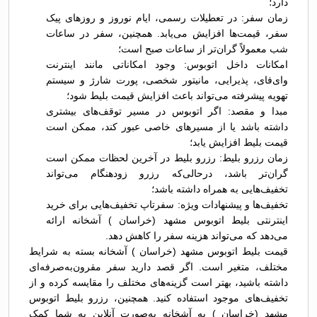
دارد؛
زمان سفر: در تعطیلات رسمی، ایام نوروز و روزهای پیک
سفر، قیمت‌ها افزایش می‌یابد. همچنین، سفر در ساعات
شب معمولاً گران‌تر از ساعات صبح است؛
امکانات داخل اتوبوس: وجود امکاناتی مانند اینترنت
وای‌فای، پذیرایی، مانیتور شخصی، پورت شارژ و سیستم
تهویه پیشرفته می‌تواند باعث افزایش قیمت بلیط شود؛
مبدا و مقصد: اگر اتوبوس در مسیر توقف‌های بیشتری
داشته باشد یا از مسیرهای خاصی عبور کند، ممکن است
قیمت بلیط افزایش یابد؛
زمان رزرو بلیط: رزرو بلیط در آخرین لحظات ممکن است
گران‌تر باشد، درحالی‌که رزرو زودهنگام می‌تواند
تخفیف‌هایی به همراه داشته باشد؛
تخفیف‌ها و پیشنهادات ویژه: سفرتاپ تخفیف‌هایی برای خرید
اینترنتی بلیط اتوبوس مشهد (خراسان ) آشخانه ارائه
می‌دهد که می‌تواند هزینه سفر را کاهش دهد.
قیمت بلیط اتوبوس مشهد (خراسان ) آشخانه بسته به شرایط
مختلف، متغیر است. اگر قصد دارید سفر مقرون‌به‌صرفه‌ای
داشته باشید، بهتر است گزینه‌های مختلف را مقایسه کرده و از
تخفیف‌های موجود استفاده کنید. همچنین، رزرو بلیط اتوبوس
مشهد (خراسان ) به آشخانه به‌صورت آنلاین به شما کمک