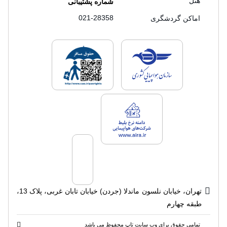
هتل
شماره پشتیبانی
021-28358
اماکن گردشگری
لایسنس های فروش سفرتاپ
لایسنس های فروش
لایسنس های فروش سفرتاپ
تهران، خیابان نلسون ماندلا (جردن) خیابان تابان غربی، پلاک 13،
طبقه چهارم
تمامی حقوق برای وب سایت تاپ محفوظ می باشد