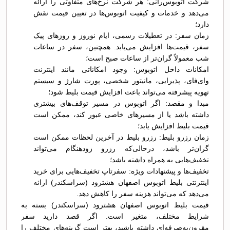
شرکت اتوبوس‌رانی: هر شرکت نرخ‌های متفاوتی را ارائه
می‌دهد و خدمات و کیفیت اتوبوس‌ها در تعیین قیمت نقش
دارد؛
زمان سفر: در تعطیلات رسمی، ایام نوروز و روزهای پیک
سفر، قیمت‌ها افزایش می‌یابد. همچنین، سفر در ساعات
شب معمولاً گران‌تر از ساعات صبح است؛
امکانات داخل اتوبوس: وجود امکاناتی مانند اینترنت
وای‌فای، پذیرایی، مانیتور شخصی، پورت شارژ و سیستم
تهویه پیشرفته می‌تواند باعث افزایش قیمت بلیط شود؛
مبدا و مقصد: اگر اتوبوس در مسیر توقف‌های بیشتری
داشته باشد یا از مسیرهای خاصی عبور کند، ممکن است
قیمت بلیط افزایش یابد؛
زمان رزرو بلیط: رزرو بلیط در آخرین لحظات ممکن است
گران‌تر باشد، درحالی‌که رزرو زودهنگام می‌تواند
تخفیف‌هایی به همراه داشته باشد؛
تخفیف‌ها و پیشنهادات ویژه: سفرتاپ تخفیف‌هایی برای خرید
اینترنتی بلیط اتوبوس اصفهان هشترود (سراسکندر) ارائه
می‌دهد که می‌تواند هزینه سفر را کاهش دهد.
قیمت بلیط اتوبوس اصفهان هشترود (سراسکندر) بسته به
شرایط مختلف، متغیر است. اگر قصد دارید سفر
مقرون‌به‌صرفه‌ای داشته باشید، بهتر است گزینه‌های مختلف را