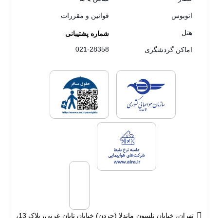
اتوبوس
قوانین و مقررات
هتل
شماره پشتیبانی
021-28358
اماکن گردشگری
لایسنس های فروش سفرتاپ
لایسنس های فروش
لایسنس های فروش سفرتاپ
تهران، خیابان نلسون ماندلا (جردن) خیابان تابان غربی، پلاک 13،