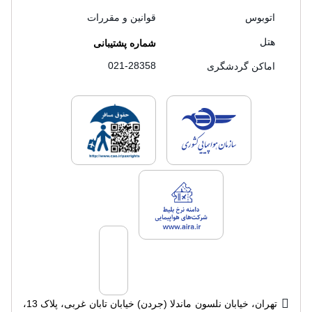
اتوبوس
قوانین و مقررات
هتل
شماره پشتیبانی
021-28358
اماکن گردشگری
لایسنس های فروش سفرتاپ
لایسنس های فروش
لایسنس های فروش سفرتاپ
تهران، خیابان نلسون ماندلا (جردن) خیابان تابان غربی، پلاک 13،